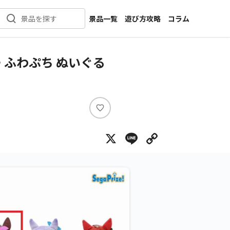
景品一覧
遊び方攻略
コラム
景品を探す
新着景品
インタビュー
カテゴリ一覧
ニュース
 ふわぷち ぬいぐる
作品名一覧
店舗
メーカー一覧
開発
攻略
い
プライズ
い
X
Line
Copy Lin
ね
イベント
キャラ特集