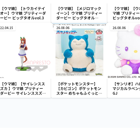
【ウマ娘】【トウカイテイ
【ウマ娘】【メジロマック
【ウマ娘】【ウ
オー】ウマ娘 プリティーダ
イーン】ウマ娘 プリティー
マ娘 プリティ
ービー ビッグタオルvol.3
ダービー ビッグタオル
ビッグタオルvol
vol.3
22.04.15
26.08.06
26.08.06
【ウマ娘】【サイレンスス
【ポケットモンスター】
【サンリオ】ハ
ズカ 】ウマ娘 プリティー
【カビゴン】ポケットモン
マジカルラベン
ダービー サイレンススズカ
スター めちゃもふぐっと
GJ
フィギュア
ほっこりいやされぬいぐる
み～カビゴン～