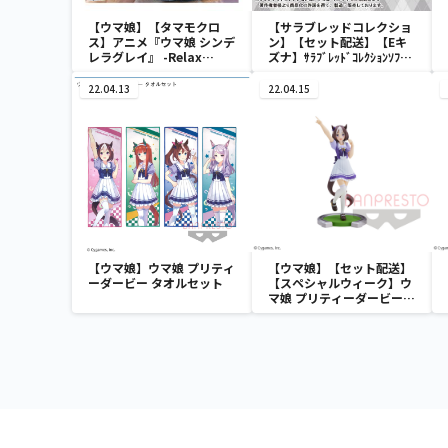
【ウマ娘】【タマモクロ
【サラブレッドコレクショ
ス】アニメ『ウマ娘 シンデ
ン】【セット配送】【Eキ
レラグレイ』 -Relax
ズナ】ｻﾗﾌﾞﾚｯﾄﾞｺﾚｸｼｮﾝｿﾌﾋﾞ
time-タマモクロス
ﾏｽｺｯﾄ3
22.04.13
22.04.15
【ウマ娘】ウマ娘 プリティ
【ウマ娘】【セット配送】
ーダービー タオルセット
【スペシャルウィーク】ウ
マ娘 プリティーダービー
スペシャルウィーク フィギ
ュア