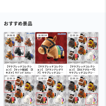
おすすめ景品
24.06.01
26.08.04
22.03.16
【サラブレッドコレクシ
【サラブレッドコレクシ
【サラブレッドコレクシ
ョン】【セット配送】【E
ョン】【グランアレグリ
ョン】【Dエアグルーヴ】
キズナ】ｻﾗﾌﾞﾚｯﾄﾞｺﾚｸｼｮﾝｿ
ア】サラブレッドコレク
サラブレッドコレクショ
ﾌﾋﾞﾏｽｺｯﾄ3
ション ふわふわBIG(グラ
ンマスコットBC3
22.03.16
ンアレグリア)
22.03.16
22.03.16