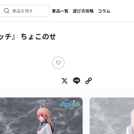
景品一覧
遊び方攻略
コラム
景品を探す
新着景品
インタビュー
カテゴリ一覧
ニュース
ッチ』 ちょこのせ
作品名一覧
店舗
メーカー一覧
開発
攻略
い
プライズ
い
X
Line
Copy Lin
ね
イベント
キャラ特集