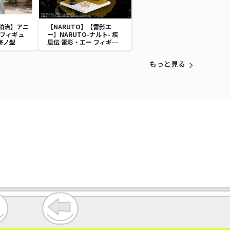
狛治】アニ
【NARUTO】【雷影エ
 フィギュ
ー】NARUTO-ナルト- 疾
壱ノ型
風伝 雷影・エー フィギュ
ア～五影集結…!!～
もっと見る