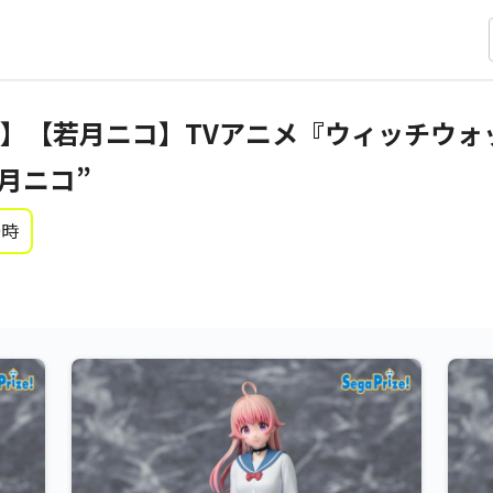
】【若月ニコ】TVアニメ『ウィッチウォ
若月ニコ”
0時