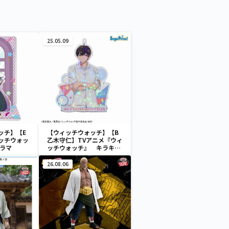
25.05.09
ッチ】【E
【ウィッチウォッチ】【B
ッチウォッ
乙木守仁】TVアニメ『ウィ
オラマ
ッチウォッチ』 キラキラ
スタンド付 ビッグクリアキ
ーチェーン（EX）
26.08.06