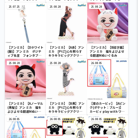
ショルダーストラップ
ショルダーストラップ
タブ＆ショルダーストラ
（EX）
25.07.25
（EX）
25.08.28
ップ（EX）
25.08.28
【アンミカ】【Dホワイト
【アンミカ】【A赤】アン
【アンミカ】【B招き猫】
(服)】アン ミカ ポジテ
ミカ [PtZ]心を照らす
アン ミカ 福をよびよせ
ィブ名言 フォンタブ＆
キラキラビッグアクリル
る開運Mぬいぐるみ
ショルダーストラップ
スタンド
（EX）
25.08.28
25.08.28
26.08.05
【アンミカ】【Aノーマル
【アンミカ】【B黒】アン
【星のカービィ】【Aピン
(黒髪)】アン ミカ 福を
ミカ [PtZ]心を照らす
ク(ポケット：ブルー)】
よびよせる開運Mぬいぐ
キラキラビッグアクリル
カービィ play with ワド
るみ
スタンド
ルディ ボストンバッグ
26.08.05
26.08.05
26.08.05