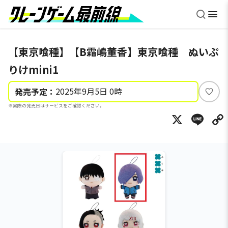
【東京喰種】【B霜嶋董香】東京喰種 ぬいぷ
りけmini1
2025年9月5日 0時
発売予定：
い
※実際の発売日はサービスをご確認ください。
い
X
Li
ね