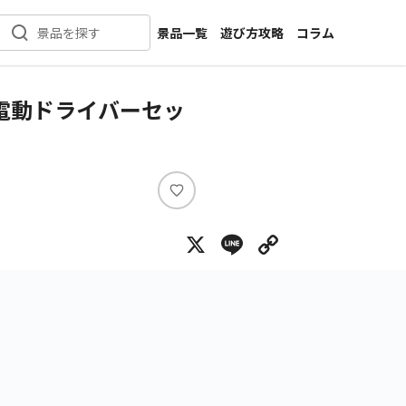
景品一覧
遊び方攻略
コラム
景品を探す
新着景品
インタビュー
カテゴリ一覧
ニュース
式電動ドライバーセッ
作品名一覧
店舗
メーカー一覧
開発
攻略
い
プライズ
い
X
Line
Copy Lin
ね
イベント
キャラ特集