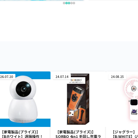
26.07.20
24.07.14
24.08.25
【家電製品(プライズ)】
【家電製品(プライズ)】
【ジャグラー】
【Bホワイト】遠隔操作！
SORBO 4in1 手回し充電ラ
【B:WHITE】