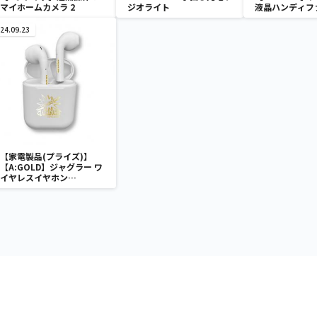
マイホームカメラ 2
ジオライト
液晶ハンディフ
24.09.23
【家電製品(プライズ)】
【A:GOLD】ジャグラー ワ
イヤレスイヤホン
2(GOLD&SILVER)