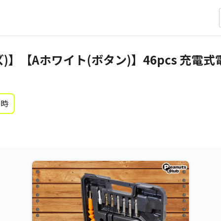
)】【Aホワイト(ボタン)】46pcs 充電
0時