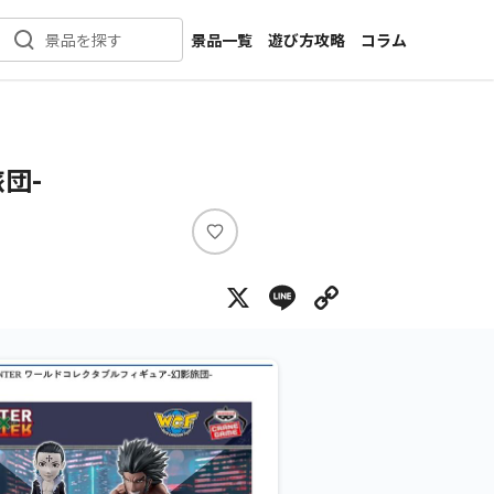
景品一覧
遊び方攻略
コラム
景品を探す
新着景品
インタビュー
カテゴリ一覧
ニュース
】
作品名一覧
店舗
団-
メーカー一覧
開発
攻略
い
プライズ
い
X
Line
Copy Lin
ね
イベント
キャラ特集