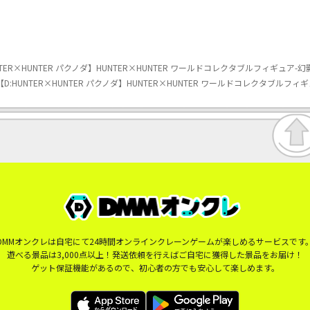
UNTER×HUNTER パクノダ】HUNTER×HUNTER ワールドコレクタブルフィギュア-幻
】【D:HUNTER×HUNTER パクノダ】HUNTER×HUNTER ワールドコレクタブルフィ
DMMオンクレは自宅にて24時間オンラインクレーンゲームが楽しめるサービスです
遊べる景品は3,000点以上！発送依頼を行えばご自宅に獲得した景品をお届け！
ゲット保証機能があるので、初心者の方でも安心して楽しめます。