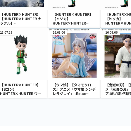
【HUNTER×HUNTER】
【HUNTER×HUNTER】
【HUNTER×H
【HUNTER×HUNTER ナ
【ヒソカ】
【ヒソカ】
ックル】
HUNTER×HUNTER
HUNTER×HUN
HUNTER×HUNTER
Grandista-ヒソカ-
Grandista-ヒ
VIBRATION STARS-ナッ
25.07.15
26.08.06
26.08.06
クル-
【HUNTER×HUNTER】
【ウマ娘】【タマモクロ
【鬼滅の刃】【
【Bゴン】
ス】アニメ『ウマ娘 シンデ
メ「鬼滅の刃」
HUNTER×HUNTER ワー
レラグレイ』 -Relax
ア-絆ノ装-伍拾
ルドコレクタブルフィギュ
time-タマモクロス
ア-ハンター試験-