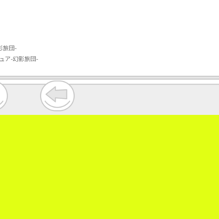
影旅団-
ギュア-幻影旅団-
。