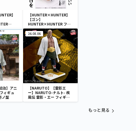
UNTER】
【HUNTER×HUNTER】
【ゴン】
TER
HUNTER×HUNTER フィ
ソカ-
グライフ! ゴン-ありったけ
のペン-フィギュア
26.08.06
狛治】アニ
【NARUTO】【雷影エ
 フィギュ
ー】NARUTO-ナルト- 疾
壱ノ型
風伝 雷影・エー フィギュ
ア～五影集結…!!～
もっと見る