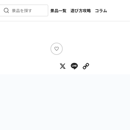
景品一覧
遊び方攻略
コラム
景品を探す
新着景品
インタビュー
カテゴリ一覧
ニュース
作品名一覧
店舗
メーカー一覧
開発
い
い
攻略
X
Line
Copy Lin
ね
プライズ
イベント
キャラ特集