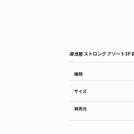
湖池屋 ストロング アソート3P BI
種類
サイズ
発売元