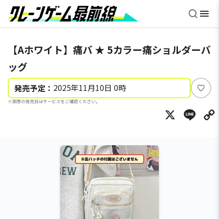
【Aホワイト】痛バ ★ 5カラー痛ショルダーバ
ッグ
2025年11月10日 0時
発売予定：
い
※実際の発売日はサービスをご確認ください。
い
X
Li
ね