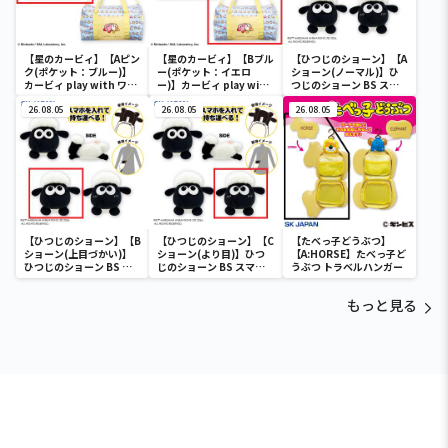
【星のカービィ】【Aピン
【星のカービィ】【Bブル
【ひつじのショーン】【A
ク(ポケット：ブルー)】
ー(ポケット：イエロ
ショーン(ノーマル)】ひ
カービィ play with ワド
ー)】カービィ play with
つじのショーン BS スマ
ルディ ボストンバッグ
ワドルディ ボストンバッ
ホショーンルダー
26.08.05
グ
26.08.05
26.08.05
【ひつじのショーン】【B
【ひつじのショーン】【C
【たべっ子どうぶつ】
ショーン(上目づかい)】
ショーン(より目)】ひつ
【A:HORSE】たべっ子ど
ひつじのショーン BS ス
じのショーン BS スマホ
うぶつ トラベルハンガー
マホショーンルダー
ショーンルダー
もっと見る