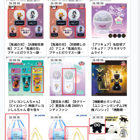
26.08.06
26.08.06
26.08.06
【鬼滅の刃】【A煉獄杏寿
【鬼滅の刃】【B胡蝶しの
【プリキュア】名探偵プ
郎】アニメ「鬼滅の刃」
ぶ】アニメ「鬼滅の刃」
リキュア！ プラネタリウ
プチっと灯りマス～煉獄
プチっと灯りマス～煉獄
ムライト
杏寿郎・胡蝶しのぶ～
杏寿郎・胡蝶しのぶ～
26.08.06
26.08.06
26.08.06
【クレヨンしんちゃん】
【夏目友人帳】【Bグリー
【機動戦士ガンダム】
【Cイエロー】映画クレヨ
ン】夏目友人帳 2WAYハ
【ユニコーンガンダム2号
ンしんちゃん 奇々怪々！
ンディファン
機 バンシィ】『機動戦士
オラの妖怪バケ～ション
ガンダムUC』 胸像センサ
フルカラータンブラー
26.08.05
26.08.05
ーライト-ユニコーンガン
26.08.05
ダム2号機 バンシィ（デ
ストロイモード）-