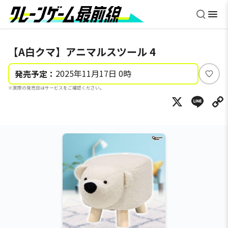
【A白クマ】アニマルスツール 4
2025年11月17日 0時
発売予定：
い
※実際の発売日はサービスをご確認ください。
い
X
Li
ね