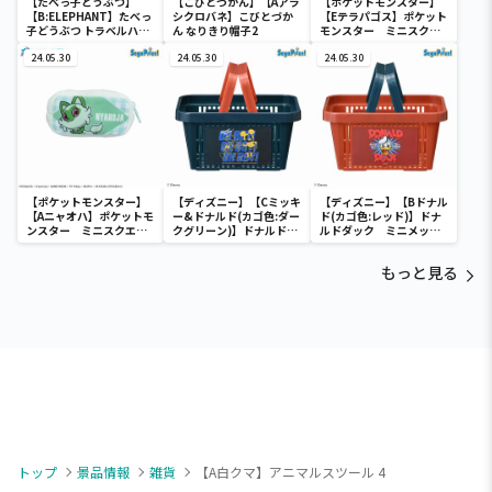
【たべっ子どうぶつ】
【こびとづかん】【Aアラ
【ポケットモンスター】
【B:ELEPHANT】たべっ
シクロバネ】こびとづか
【Eテラパゴス】ポケット
子どうぶつ トラベルハン
ん なりきり帽子2
モンスター ミニスクエ
ガー
アポーチ
24.05.30
24.05.30
24.05.30
【ポケットモンスター】
【ディズニー】【Cミッキ
【ディズニー】【Bドナル
【Aニャオハ】ポケットモ
ー&ドナルド(カゴ色:ダー
ド(カゴ色:レッド)】ドナ
ンスター ミニスクエア
クグリーン)】ドナルドダ
ルドダック ミニメッシ
ポーチ
ック ミニメッシュカゴ
ュカゴ
もっと見る
トップ
景品情報
雑貨
【A白クマ】アニマルスツール 4