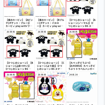
【星のカービィ】【Aピン
【星のカービィ】【Bブル
【ひつじのショーン】【A
ク(ポケット：ブルー)】
ー(ポケット：イエロ
ショーン(ノーマル)】ひ
カービィ play with ワド
ー)】カービィ play with
つじのショーン BS スマ
ルディ ボストンバッグ
ワドルディ ボストンバッ
ホショーンルダー
26.08.05
グ
26.08.05
26.08.05
【ひつじのショーン】【B
【ひつじのショーン】【C
【たべっ子どうぶつ】
ショーン(上目づかい)】
ショーン(より目)】ひつ
【A:HORSE】たべっ子ど
ひつじのショーン BS ス
じのショーン BS スマホ
うぶつ トラベルハンガー
マホショーンルダー
ショーンルダー
26.08.05
26.08.05
24.05.30