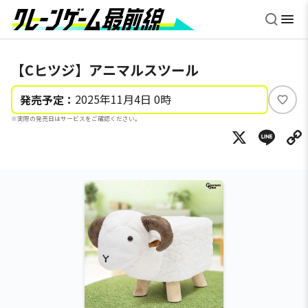
【Cヒツジ】アニマルスツール
2025年11月4日 0時
発売予定：
い
※実際の発売日はサービスをご確認ください。
い
X
Li
ね