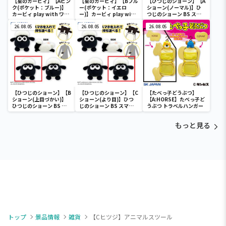
【星のカービィ】【Aピン
【星のカービィ】【Bブル
【ひつじのショーン】【A
ク(ポケット：ブルー)】
ー(ポケット：イエロ
ショーン(ノーマル)】ひ
カービィ play with ワド
ー)】カービィ play with
つじのショーン BS スマ
ルディ ボストンバッグ
ワドルディ ボストンバッ
ホショーンルダー
26.08.05
グ
26.08.05
26.08.05
【ひつじのショーン】【B
【ひつじのショーン】【C
【たべっ子どうぶつ】
ショーン(上目づかい)】
ショーン(より目)】ひつ
【A:HORSE】たべっ子ど
ひつじのショーン BS ス
じのショーン BS スマホ
うぶつ トラベルハンガー
マホショーンルダー
ショーンルダー
もっと見る
トップ
景品情報
雑貨
【Cヒツジ】アニマルスツール