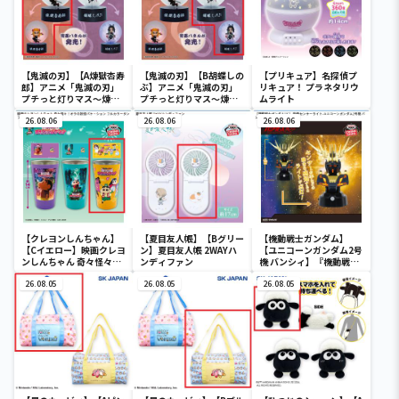
【鬼滅の刃】【A煉獄杏寿
【鬼滅の刃】【B胡蝶しの
【プリキュア】名探偵プ
郎】アニメ「鬼滅の刃」
ぶ】アニメ「鬼滅の刃」
リキュア！ プラネタリウ
プチっと灯りマス～煉獄
プチっと灯りマス～煉獄
ムライト
杏寿郎・胡蝶しのぶ～
杏寿郎・胡蝶しのぶ～
26.08.06
26.08.06
26.08.06
【クレヨンしんちゃん】
【夏目友人帳】【Bグリー
【機動戦士ガンダム】
【Cイエロー】映画クレヨ
ン】夏目友人帳 2WAYハ
【ユニコーンガンダム2号
ンしんちゃん 奇々怪々！
ンディファン
機 バンシィ】『機動戦士
オラの妖怪バケ～ション
ガンダムUC』 胸像センサ
フルカラータンブラー
26.08.05
26.08.05
ーライト-ユニコーンガン
26.08.05
ダム2号機 バンシィ（デ
ストロイモード）-