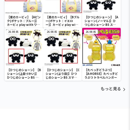
【星のカービィ】【Aピン
【星のカービィ】【Bブル
【ひつじのショーン】【A
ク(ポケット：ブルー)】
ー(ポケット：イエロ
ショーン(ノーマル)】ひ
カービィ play with ワド
ー)】カービィ play with
つじのショーン BS スマ
ルディ ボストンバッグ
ワドルディ ボストンバッ
ホショーンルダー
26.08.05
グ
26.08.05
26.08.05
【ひつじのショーン】【B
【ひつじのショーン】【C
【たべっ子どうぶつ】
ショーン(上目づかい)】
ショーン(より目)】ひつ
【A:HORSE】たべっ子ど
ひつじのショーン BS ス
じのショーン BS スマホ
うぶつ トラベルハンガー
マホショーンルダー
ショーンルダー
もっと見る