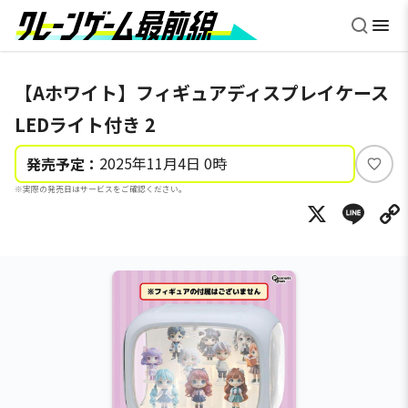
【Aホワイト】フィギュアディスプレイケース
LEDライト付き 2
2025年11月4日 0時
発売予定：
い
※実際の発売日はサービスをご確認ください。
い
X
Li
ね