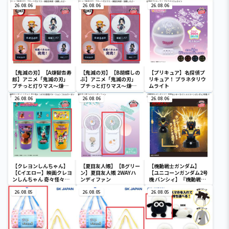
26.08.06
26.08.06
26.08.06
【鬼滅の刃】【A煉獄杏寿
【鬼滅の刃】【B胡蝶しの
【プリキュア】名探偵プ
郎】アニメ「鬼滅の刃」
ぶ】アニメ「鬼滅の刃」
リキュア！ プラネタリウ
プチっと灯りマス～煉獄
プチっと灯りマス～煉獄
ムライト
杏寿郎・胡蝶しのぶ～
杏寿郎・胡蝶しのぶ～
26.08.06
26.08.06
26.08.06
【クレヨンしんちゃん】
【夏目友人帳】【Bグリー
【機動戦士ガンダム】
【Cイエロー】映画クレヨ
ン】夏目友人帳 2WAYハ
【ユニコーンガンダム2号
ンしんちゃん 奇々怪々！
ンディファン
機 バンシィ】『機動戦士
オラの妖怪バケ～ション
ガンダムUC』 胸像センサ
フルカラータンブラー
26.08.05
26.08.05
ーライト-ユニコーンガン
26.08.05
ダム2号機 バンシィ（デ
ストロイモード）-