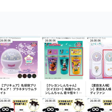
26.08.06
26.08.06
26.08.06
【プリキュア】名探偵プリ
【クレヨンしんちゃん】
【夏目友人帳】
キュア！ プラネタリウムラ
【Cイエロー】映画クレヨ
ン】夏目友人帳 
イト
ンしんちゃん 奇々怪々！オ
ディファン
ラの妖怪バケ～ション フル
カラータンブラー
26.08.05
26.08.05
26.08.05