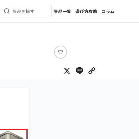
景品一覧
遊び方攻略
コラム
景品を探す
新着景品
インタビュー
カテゴリ一覧
ニュース
作品名一覧
店舗
メーカー一覧
開発
い
い
攻略
X
Line
Copy Lin
ね
プライズ
イベント
キャラ特集