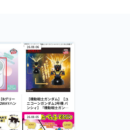
26.08.06
【Bグリー
【機動戦士ガンダム】【ユ
2WAYハン
ニコーンガンダム2号機 バ
ンシィ】『機動戦士ガンダ
ムUC』 胸像センサーライ
ト-ユニコーンガンダム2号
26.08.05
機 バンシィ（デストロイモ
ード）-