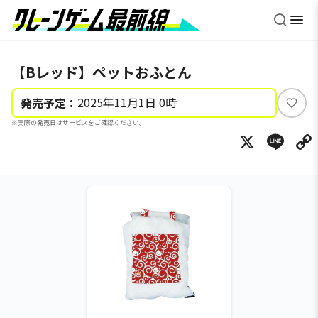
【Bレッド】ペットおふとん
2025年11月1日 0時
発売予定：
い
※実際の発売日はサービスをご確認ください。
い
X
Li
ね