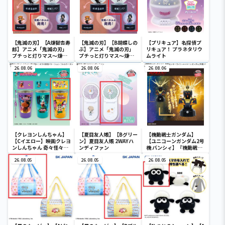
【鬼滅の刃】【A煉獄杏寿
【鬼滅の刃】【B胡蝶しの
【プリキュア】名探偵プ
郎】アニメ「鬼滅の刃」
ぶ】アニメ「鬼滅の刃」
リキュア！ プラネタリウ
プチっと灯りマス～煉獄
プチっと灯りマス～煉獄
ムライト
杏寿郎・胡蝶しのぶ～
杏寿郎・胡蝶しのぶ～
26.08.06
26.08.06
26.08.06
【クレヨンしんちゃん】
【夏目友人帳】【Bグリー
【機動戦士ガンダム】
【Cイエロー】映画クレヨ
ン】夏目友人帳 2WAYハ
【ユニコーンガンダム2号
ンしんちゃん 奇々怪々！
ンディファン
機 バンシィ】『機動戦士
オラの妖怪バケ～ション
ガンダムUC』 胸像センサ
フルカラータンブラー
26.08.05
26.08.05
ーライト-ユニコーンガン
26.08.05
ダム2号機 バンシィ（デ
ストロイモード）-