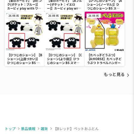
【星のカービィ】【Aピン
【星のカービィ】【Bブル
【ひつじのショーン】【A
ク(ポケット：ブルー)】
ー(ポケット：イエロ
ショーン(ノーマル)】ひ
カービィ play with ワド
ー)】カービィ play with
つじのショーン BS スマ
ルディ ボストンバッグ
ワドルディ ボストンバッ
ホショーンルダー
26.08.05
グ
26.08.05
26.08.05
【ひつじのショーン】【B
【ひつじのショーン】【C
【たべっ子どうぶつ】
ショーン(上目づかい)】
ショーン(より目)】ひつ
【A:HORSE】たべっ子ど
ひつじのショーン BS ス
じのショーン BS スマホ
うぶつ トラベルハンガー
マホショーンルダー
ショーンルダー
もっと見る
トップ
景品情報
雑貨
【Bレッド】ペットおふとん