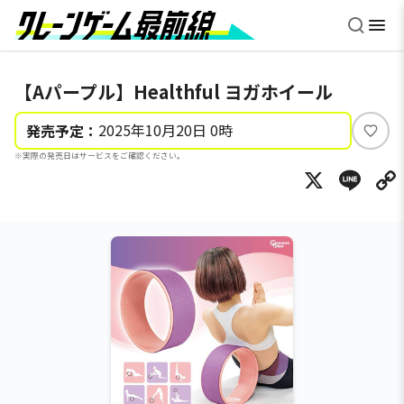
【Aパープル】Healthful ヨガホイール
2025年10月20日 0時
発売予定：
い
※実際の発売日はサービスをご確認ください。
い
X
Li
ね