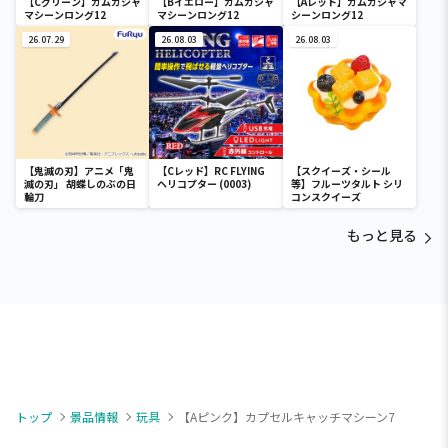
【Cグリーン】ガムガシャ
【Bイエロー】ガムガシャ
【Aレッド】ガムガシャマ
マシーンロング12
マシーンロング12
シーンロング12
26.07.29
26.08.03
26.08.03
【鬼滅の刃】アニメ「鬼
【Cレッド】RC FLYING
【スクイーズ・シール
滅の刃」 胡蝶しのぶの日
ヘリコプター (0003)
等】フルーツタルト シリ
輪刀
コンスクイーズ
もっと見る
トップ
景品情報
玩具
【Aピンク】カプセルキャッチマシーン7