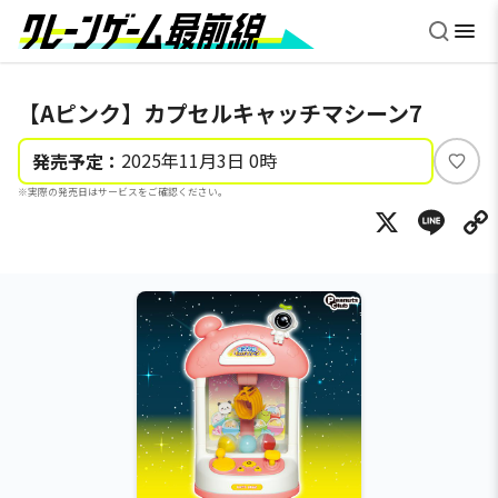
【Aピンク】カプセルキャッチマシーン7
2025年11月3日 0時
発売予定：
い
※実際の発売日はサービスをご確認ください。
い
X
Li
ね