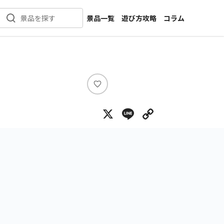
景品一覧
遊び方攻略
コラム
景品を探す
新着景品
インタビュー
カテゴリ一覧
ニュース
作品名一覧
店舗
メーカー一覧
開発
い
い
攻略
X
Line
Copy Lin
ね
プライズ
イベント
キャラ特集