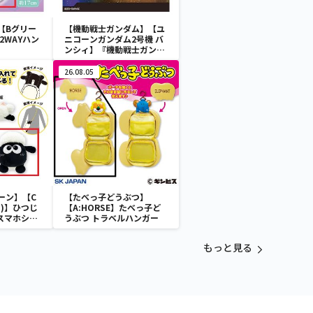
【Bグリー
【機動戦士ガンダム】【ユ
2WAYハン
ニコーンガンダム2号機 バ
ンシィ】『機動戦士ガンダ
ムUC』 胸像センサーライ
ト-ユニコーンガンダム2号
26.08.05
機 バンシィ（デストロイモ
ード）-
ーン】【C
【たべっ子どうぶつ】
)】ひつじ
【A:HORSE】たべっ子ど
 スマホショ
うぶつ トラベルハンガー
もっと見る