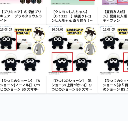
【プリキュア】名探偵プリ
【クレヨンしんちゃん】
【夏目友人帳】
キュア！ プラネタリウムラ
【Cイエロー】映画クレヨ
ン】夏目友人帳 
イト
ンしんちゃん 奇々怪々！オ
ディファン
ラの妖怪バケ～ション フル
カラータンブラー
26.08.05
26.08.05
26.08.05
【ひつじのショーン】【A
【ひつじのショーン】【B
【ひつじのショ
ショーン(ノーマル)】ひつ
ショーン(上目づかい)】ひ
ショーン(より目
じのショーン BS スマホシ
つじのショーン BS スマホ
のショーン BS
ョーンルダー
ショーンルダー
ーンルダー