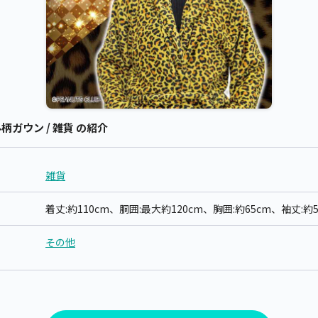
マル柄ガウン / 雑貨 の紹介
雑貨
着丈:約110cm、胴囲:最大約120cm、胸囲:約65cm、袖丈:約5
その他