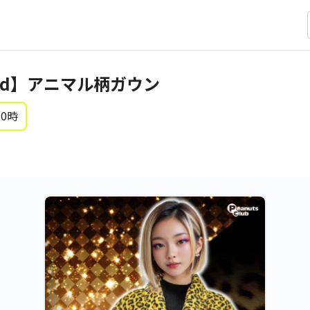
opard】アニマル柄ガウン
 0時