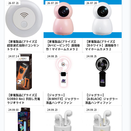
26.07.21
26.07.20
26.07.20
【家電製品(プライズ)】
【家電製品(プライズ)】
【家電製品(プライズ)】
超音波式虫除けコンセン
【Aベビーピンク】遠隔操
【Bホワイト】遠隔操作！
トライト
作！マイホームカメラ 2
マイホームカメラ 2
24.07.14
24.08.25
24.08.25
【家電製品(プライズ)】
【ジャグラー】
【ジャグラー】
SORBO 4in1 手回し充電
【B:WHITE】ジャグラー
【A:BLACK】ジャグラー
ラジオライト
液晶ハンディファン
液晶ハンディファン
24.09.03
24.09.23
24.09.23