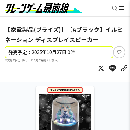
【家電製品(プライズ)】【Aブラック】イルミ
ネーション ディスプレイスピーカー
2025年10月27日 0時
発売予定：
い
※実際の発売日はサービスをご確認ください。
い
X
Li
ね