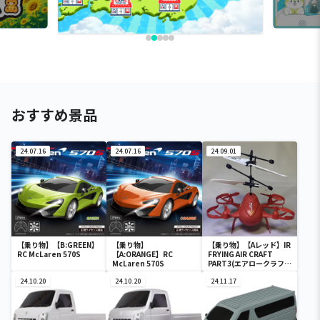
おすすめ景品
24.07.16
24.07.16
24.09.01
【乗り物】【B:GREEN】
【乗り物】
【乗り物】【Aレッド】IR
RC McLaren 570S
【A:ORANGE】RC
FRYING AIR CRAFT
McLaren 570S
PART3(エアロークラフト
Ⅲ)
24.10.20
24.10.20
24.11.17