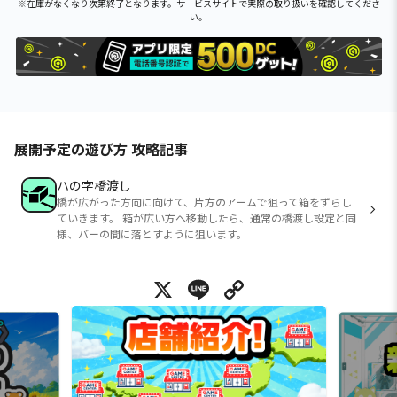
※在庫がなくなり次第終了となります。サービスサイトで実際の取り扱いを確認してくださ
い。
展開予定の遊び方 攻略記事
ハの字橋渡し
橋が広がった方向に向けて、片方のアームで狙って箱をずらし
ていきます。 箱が広い方へ移動したら、通常の橋渡し設定と同
様、バーの間に落とすように狙います。
X
Line
Copy Link