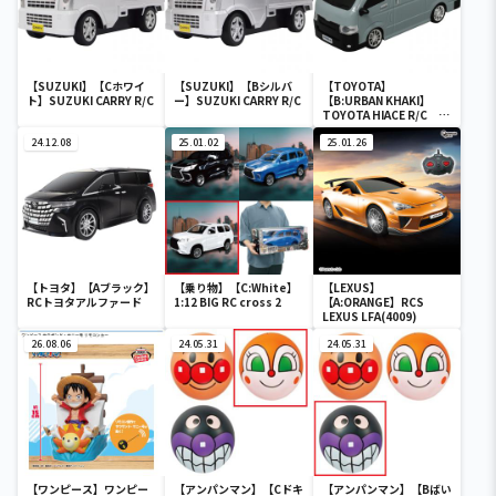
【SUZUKI】【Cホワイ
【SUZUKI】【Bシルバ
【TOYOTA】
ト】SUZUKI CARRY R/C
ー】SUZUKI CARRY R/C
【B:URBAN KHAKI】
TOYOTA HIACE R/C ア
ースカラーパッケージ
24.12.08
25.01.02
25.01.26
【トヨタ】【Aブラック】
【乗り物】【C:White】
【LEXUS】
RCトヨタアルファード
1:12 BIG RC cross 2
【A:ORANGE】RCS
LEXUS LFA(4009)
26.08.06
24.05.31
24.05.31
【ワンピース】ワンピー
【アンパンマン】【Cドキ
【アンパンマン】【Bばい