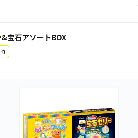
&宝石アソートBOX
0時