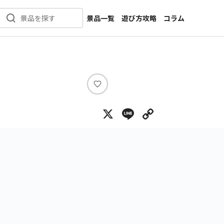
景品一覧
遊び方攻略
コラム
景品を探す
新着景品
インタビュー
カテゴリ一覧
ニュース
作品名一覧
店舗
メーカー一覧
開発
い
い
攻略
X
Line
Copy Lin
ね
プライズ
イベント
キャラ特集