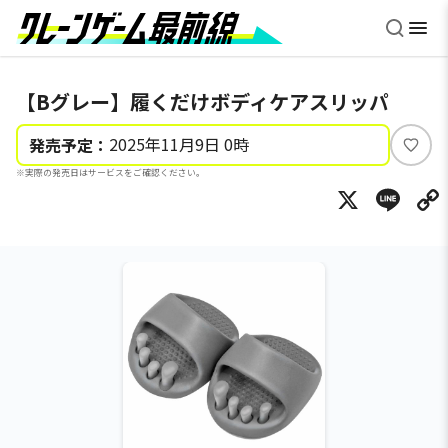
【Bグレー】履くだけボディケアスリッパ
2025年11月9日 0時
発売予定：
い
※実際の発売日はサービスをご確認ください。
い
X
Li
ね