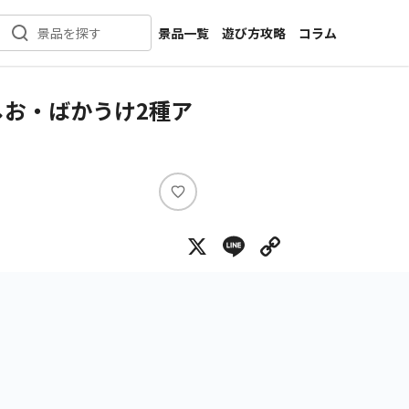
景品一覧
遊び方攻略
コラム
景品を探す
新着景品
インタビュー
カテゴリ一覧
ニュース
しお・ばかうけ2種ア
作品名一覧
店舗
メーカー一覧
開発
攻略
い
プライズ
い
X
Line
Copy Lin
ね
イベント
キャラ特集