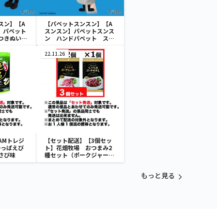
スン】【A
【パペットスンスン】【A
】パペット
スンスン】パペットスンス
つきぬいぐ
ン ハンドパペット スン
スン＆ゾンゾン
22.11.26
AMトレジ
【セット配送】【3個セッ
かっぱえび
ト】花畑牧場 おつまみ2
さび味
種セット（ポークジャーキ
2個＆ポークサラミ1個）
もっと見る