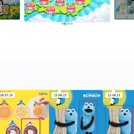
26.07.24
23.06.23
23.06.23