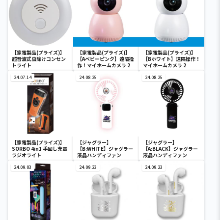
【家電製品(プライズ)】
【家電製品(プライズ)】
【家電製品(プライズ)】
超音波式虫除けコンセン
【Aベビーピンク】遠隔操
【Bホワイト】遠隔操作！
トライト
作！マイホームカメラ 2
マイホームカメラ 2
24.07.14
24.08.25
24.08.25
【家電製品(プライズ)】
【ジャグラー】
【ジャグラー】
SORBO 4in1 手回し充電
【B:WHITE】ジャグラー
【A:BLACK】ジャグラー
ラジオライト
液晶ハンディファン
液晶ハンディファン
24.09.03
24.09.23
24.09.23