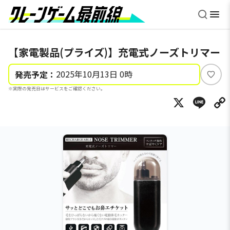
【家電製品(プライズ)】充電式ノーズトリマー
2025年10月13日 0時
発売予定：
い
※実際の発売日はサービスをご確認ください。
い
X
Li
ね