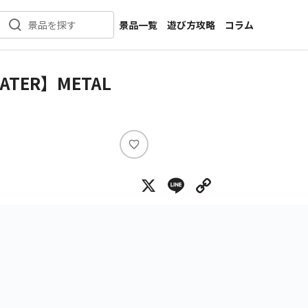
景品一覧
遊び方攻略
コラム
景品を探す
新着景品
インタビュー
カテゴリ一覧
ニュース
 EATER】METAL
作品名一覧
店舗
メーカー一覧
開発
攻略
い
プライズ
い
X
Line
Copy Lin
ね
イベント
キャラ特集