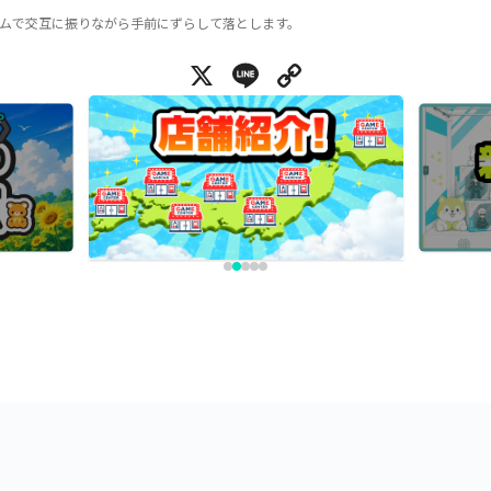
ムで交互に振りながら手前にずらして落とします。
X
Line
Copy Link