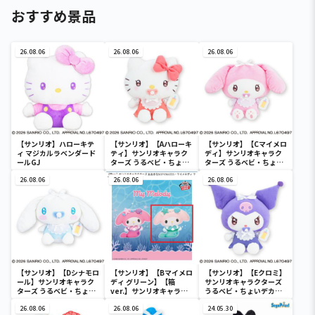
おすすめ景品
26.08.06
26.08.06
26.08.06
【サンリオ】ハローキテ
【サンリオ】【Aハローキ
【サンリオ】【Cマイメロ
ィ マジカルラベンダード
ティ】サンリオキャラク
ディ】サンリオキャラク
ールGJ
ターズ うるベビ・ちょい
ターズ うるベビ・ちょい
デカドール
デカドール
26.08.06
26.08.06
26.08.06
【サンリオ】【Dシナモロ
【サンリオ】【Bマイメロ
【サンリオ】【Eクロミ】
ール】サンリオキャラク
ディ グリーン】【箱
サンリオキャラクターズ
ターズ うるベビ・ちょい
ver.】サンリオキャラク
うるベビ・ちょいデカド
デカドール
ターズ おおきな
ール
26.08.06
SOFVIMATES～マイメロ
26.08.06
24.05.30