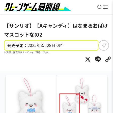
【サンリオ】【Aキャンディ】はなまるおばけ
マスコットなの2
2025年8月28日 0時
発売予定：
い
※実際の発売日はサービスをご確認ください。
い
X
Li
ね