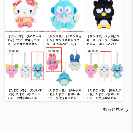
ディ マーメイドver. ～
【サンリオ】【Aハローキ
【サンリオ】【Bハンギョ
【サンリオ】バッドばつ
ティ】サンリオキャラク
ドン】サンリオキャラク
丸 スーパーラージぬい
ターズ ハオハオネオンタ
ターズ うるベビ・ちょい
ぐるみ ぷくっとVer.
ウンドールBIGタイプ1
デカドール
26.08.06
26.08.06
26.08.06
【たまごっち】【Cかわず
【たまごっち】【Aみゃお
【たまごっち】【Bもんが
っち】たまごっち ボール
っち】たまごっち ボール
っち】たまごっち ボール
チェーン付きぬいぐるみ
チェーン付きぬいぐるみ
チェーン付きぬいぐるみ
～Tamagotchi
～Tamagotchi
～Tamagotchi
Paradise～vol.3
Paradise～vol.2-R
Paradise～vol.3
もっと見る