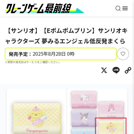
【サンリオ】【Eポムポムプリン】サンリオキ
ャラクターズ 夢みるエンジェル低反発まくら
2025年8月28日 0時
発売予定：
い
※実際の発売日はサービスをご確認ください。
い
X
Li
ね