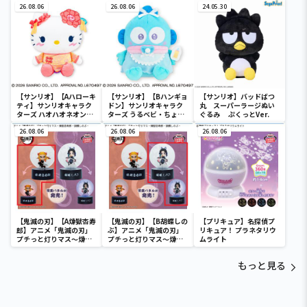
26.08.06
SOFVIMATES～マイメロ
26.08.06
24.05.30
ディ マーメイドver. ～
【サンリオ】【Aハローキ
【サンリオ】【Bハンギョ
【サンリオ】バッドばつ
ティ】サンリオキャラク
ドン】サンリオキャラク
丸 スーパーラージぬい
ターズ ハオハオネオンタ
ターズ うるベビ・ちょい
ぐるみ ぷくっとVer.
ウンドールBIGタイプ1
デカドール
26.08.06
26.08.06
26.08.06
【鬼滅の刃】【A煉獄杏寿
【鬼滅の刃】【B胡蝶しの
【プリキュア】名探偵プ
郎】アニメ「鬼滅の刃」
ぶ】アニメ「鬼滅の刃」
リキュア！ プラネタリウ
プチっと灯りマス～煉獄
プチっと灯りマス～煉獄
ムライト
杏寿郎・胡蝶しのぶ～
杏寿郎・胡蝶しのぶ～
もっと見る