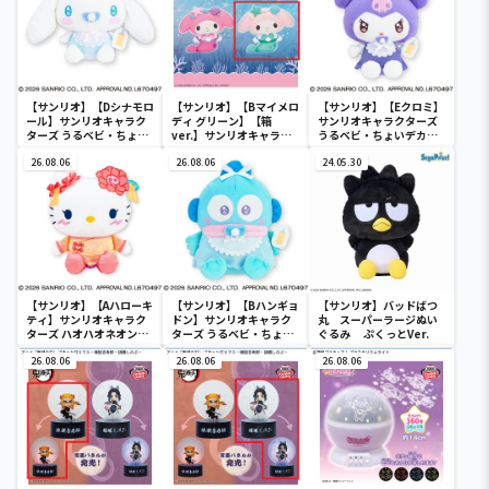
【サンリオ】【Dシナモロ
【サンリオ】【Bマイメロ
【サンリオ】【Eクロミ】
ール】サンリオキャラク
ディ グリーン】【箱
サンリオキャラクターズ
ターズ うるベビ・ちょい
ver.】サンリオキャラク
うるベビ・ちょいデカド
デカドール
ターズ おおきな
ール
26.08.06
SOFVIMATES～マイメロ
26.08.06
24.05.30
ディ マーメイドver. ～
【サンリオ】【Aハローキ
【サンリオ】【Bハンギョ
【サンリオ】バッドばつ
ティ】サンリオキャラク
ドン】サンリオキャラク
丸 スーパーラージぬい
ターズ ハオハオネオンタ
ターズ うるベビ・ちょい
ぐるみ ぷくっとVer.
ウンドールBIGタイプ1
デカドール
26.08.06
26.08.06
26.08.06