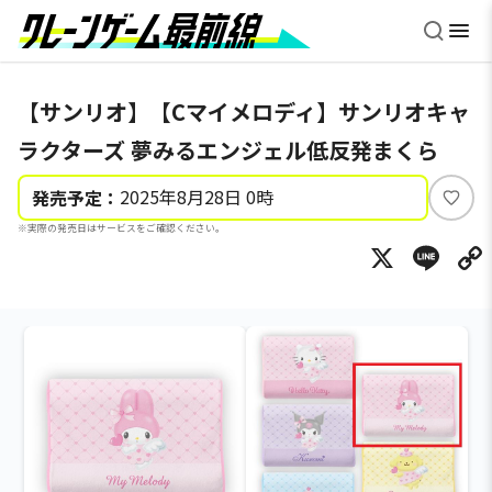
【サンリオ】【Cマイメロディ】サンリオキャ
ラクターズ 夢みるエンジェル低反発まくら
2025年8月28日 0時
発売予定：
い
※実際の発売日はサービスをご確認ください。
い
X
Li
ね