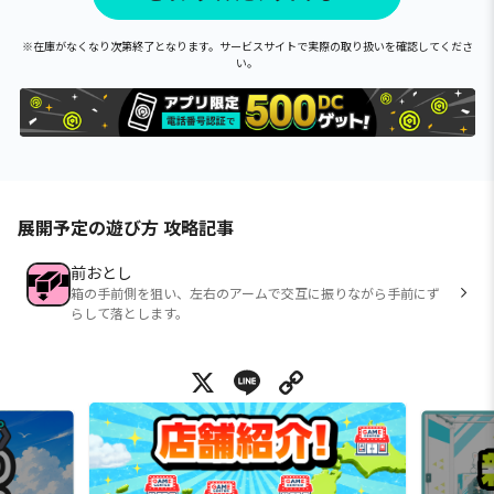
※在庫がなくなり次第終了となります。サービスサイトで実際の取り扱いを確認してくださ
い。
展開予定の遊び方 攻略記事
前おとし
箱の手前側を狙い、左右のアームで交互に振りながら手前にず
らして落とします。
X
Line
Copy Link