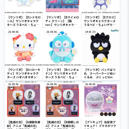
【サンリオ】【Dシナモロ
【サンリオ】【Bマイメロ
【サンリオ】【Eクロミ】
ール】サンリオキャラク
ディ グリーン】【箱
サンリオキャラクターズ
ターズ うるベビ・ちょい
ver.】サンリオキャラク
うるベビ・ちょいデカド
デカドール
ターズ おおきな
ール
26.08.06
SOFVIMATES～マイメロ
26.08.06
24.05.30
ディ マーメイドver. ～
【サンリオ】【Aハローキ
【サンリオ】【Bハンギョ
【サンリオ】バッドばつ
ティ】サンリオキャラク
ドン】サンリオキャラク
丸 スーパーラージぬい
ターズ ハオハオネオンタ
ターズ うるベビ・ちょい
ぐるみ ぷくっとVer.
ウンドールBIGタイプ1
デカドール
26.08.06
26.08.06
26.08.06
【鬼滅の刃】【A煉獄杏寿
【鬼滅の刃】【B胡蝶しの
【プリキュア】名探偵プ
郎】アニメ「鬼滅の刃」
ぶ】アニメ「鬼滅の刃」
リキュア！ プラネタリウ