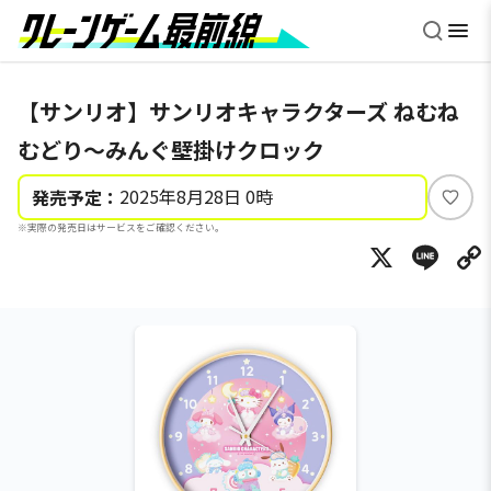
【サンリオ】サンリオキャラクターズ ねむね
むどり～みんぐ壁掛けクロック
2025年8月28日 0時
発売予定：
い
※実際の発売日はサービスをご確認ください。
い
X
Li
ね