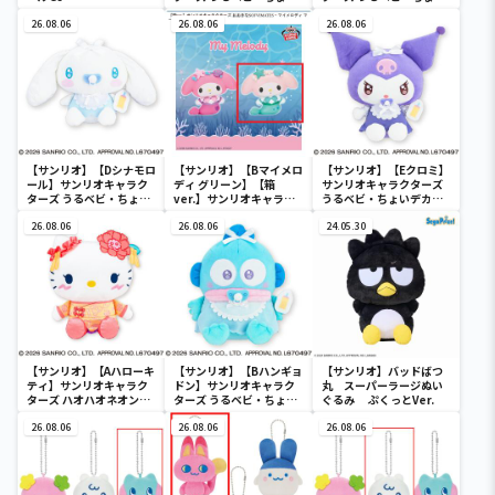
デカドール
デカドール
26.08.06
26.08.06
26.08.06
【サンリオ】【Dシナモロ
【サンリオ】【Bマイメロ
【サンリオ】【Eクロミ】
ール】サンリオキャラク
ディ グリーン】【箱
サンリオキャラクターズ
ターズ うるベビ・ちょい
ver.】サンリオキャラク
うるベビ・ちょいデカド
デカドール
ターズ おおきな
ール
26.08.06
SOFVIMATES～マイメロ
26.08.06
24.05.30
ディ マーメイドver. ～
【サンリオ】【Aハローキ
【サンリオ】【Bハンギョ
【サンリオ】バッドばつ
ティ】サンリオキャラク
ドン】サンリオキャラク
丸 スーパーラージぬい
ターズ ハオハオネオンタ
ターズ うるベビ・ちょい
ぐるみ ぷくっとVer.
ウンドールBIGタイプ1
デカドール
26.08.06
26.08.06
26.08.06