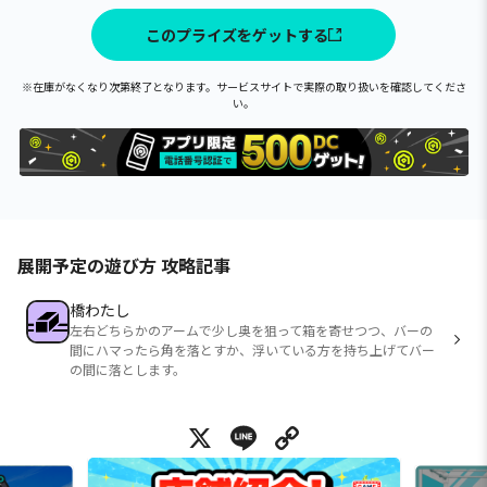
このプライズをゲットする
※在庫がなくなり次第終了となります。サービスサイトで実際の取り扱いを確認してくださ
い。
展開予定の遊び方 攻略記事
橋わたし
左右どちらかのアームで少し奥を狙って箱を寄せつつ、バーの
間にハマったら角を落とすか、浮いている方を持ち上げてバー
の間に落とします。
X
Line
Copy Link