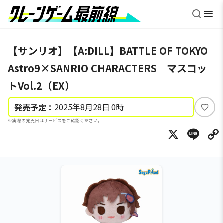
【サンリオ】【A:DILL】BATTLE OF TOKYO
Astro9×SANRIO CHARACTERS マスコッ
トVol.2（EX）
2025年8月28日 0時
発売予定：
い
※実際の発売日はサービスをご確認ください。
い
X
Li
ね