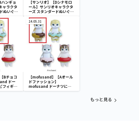
Bハンギョ
【サンリオ】【Dシナモロ
キャラクタ
ール】サンリオキャラクタ
ードぬいぐる
ーズ スタンダードぬいぐる
スケース
みリール付きパスケース
24.05.31
】【Bチョコ
【mofusand】【Aオール
and ドー
ドファッション】
ビフィギュ
mofusand ドーナツにゃ
んソフビフィギュア
もっと見る