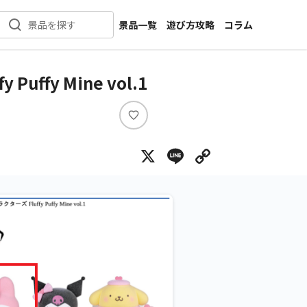
景品一覧
遊び方攻略
コラム
景品を探す
新着景品
インタビュー
カテゴリ一覧
ニュース
fy Mine vol.1
作品名一覧
店舗
メーカー一覧
開発
い
い
攻略
X
Line
Copy Lin
ね
プライズ
イベント
キャラ特集