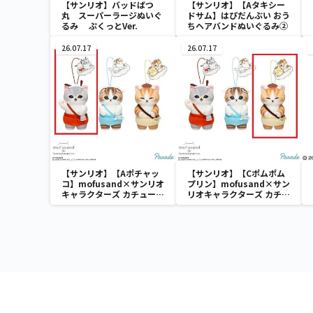
【サンリオ】バッドばつ
【サンリオ】【Aタキシー
丸 スーパーラージぬいぐ
ドサム】はぴだんぶい おう
るみ ぷくっとVer.
ちヘアバンドぬいぐるみ②
26.07.17
26.07.17
【サンリオ】【Aポチャッ
【サンリオ】【Cポムポム
コ】mofusand×サンリオ
プリン】mofusand×サン
キャラクターズ カチューシ
リオキャラクターズ カチュ
ャマスコット②
ーシャマスコット②