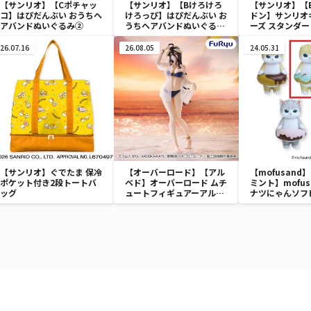
【サンリオ】【Cポチャッ
【サンリオ】【Bけろけろ
【サンリオ】【
コ】はぴだんぶい おうちヘ
けろっぴ】はぴだんぶい お
ドン】サンリオ
アバンドぬいぐるみ②
うちヘアバンドぬいぐるみ
ーズ スタンダ
②
みリール付きパ
26.07.16
26.08.05
24.05.31
【サンリオ】ぐでたま 保冷
【オーバーロード】【アル
【mofusand
ポケット付き2段トートバ
ベド】オーバーロード ムチ
ミント】mofus
ッグ
ュートフィギュアーアルベ
ナツにゃんソフ
ド・aqua ver.ー
ア