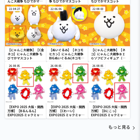
んこ大戦争 ちびでかマス
争 ちびでかマスコット
ちびでかマスコット
コット
22.04.27
22.06.06
22.08.03
【にゃんこ大戦争】【C金
【ぬいぐるみ】【ネコモ
【にゃんこ大戦争】【ネ
ネコ】にゃんこ大戦争 ち
ヒカン】にゃんこ大戦争
コ】にゃんこ大戦争ＢＩ
びでかマスコット
BIGぬいぐるみ(ネコモヒ
Ｇソフビフィギュア（ネ
カン)
コ）
26.08.05
26.08.05
26.08.05
【EXPO 2025 大阪・関西
【EXPO 2025 大阪・関西
【EXPO 2025 大阪・関西
万博】【Bるんるん】
万博】【Cわーい】
万博】【Dにこっ】
EXPO2025 ミャクミャク
EXPO2025 ミャクミャク
EXPO2025 ミャクミャク
カラフルゴム紐付きぬい
カラフルゴム紐付きぬい
カラフルゴム紐付きぬい
ぐるみ
ぐるみ
ぐるみ
もっと見る