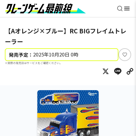
【Aオレンジ×ブルー】RC BIGフレイムトレ
ーラー
2025年10月20日 0時
発売予定：
い
※実際の発売日はサービスをご確認ください。
い
X
Li
ね