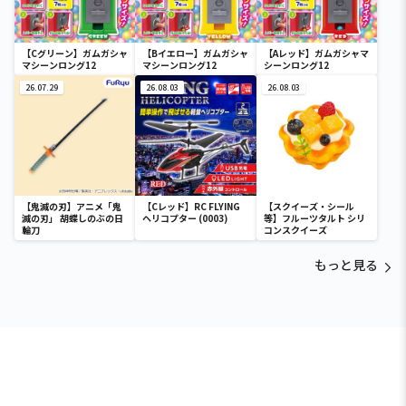
【Cグリーン】ガムガシャ
【Bイエロー】ガムガシャ
【Aレッド】ガムガシャマ
マシーンロング12
マシーンロング12
シーンロング12
26.07.29
26.08.03
26.08.03
【鬼滅の刃】アニメ「鬼
【Cレッド】RC FLYING
【スクイーズ・シール
滅の刃」 胡蝶しのぶの日
ヘリコプター (0003)
等】フルーツタルト シリ
輪刀
コンスクイーズ
もっと見る