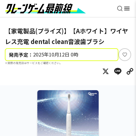
【家電製品(プライズ)】【Aホワイト】ワイヤ
レス充電 dental clean音波歯ブラシ
2025年10月12日 0時
発売予定：
い
※実際の発売日はサービスをご確認ください。
い
X
Li
ね