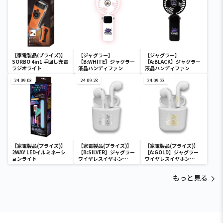
【家電製品(プライズ)】
【ジャグラー】
【ジャグラー】
SORBO 4in1 手回し充電
【B:WHITE】ジャグラー
【A:BLACK】ジャグラー
ラジオライト
液晶ハンディファン
液晶ハンディファン
24.09.03
24.09.23
24.09.23
【家電製品(プライズ)】
【家電製品(プライズ)】
【家電製品(プライズ)】
2WAY LEDイルミネーシ
【B:SILVER】ジャグラー
【A:GOLD】ジャグラー
ョンライト
ワイヤレスイヤホン
ワイヤレスイヤホン
2(GOLD&SILVER)
2(GOLD&SILVER)
もっと見る