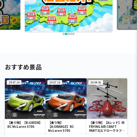
おすすめ景品
24.07.16
24.07.16
24.09.01
【乗り物】【B:GREEN】
【乗り物】
【乗り物】【Aレッド】IR
RC McLaren 570S
【A:ORANGE】RC
FRYING AIR CRAFT
McLaren 570S
PART3(エアロークラフト
Ⅲ)