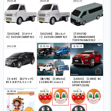
24.10.20
24.10.20
24.11.17
【SUZUKI】【Cホワイ
【SUZUKI】【Bシルバ
【TOYOTA】
ト】SUZUKI CARRY R/C
ー】SUZUKI CARRY R/C
【B:URBAN KHAKI】
TOYOTA HIACE R/C ア
ースカラーパッケージ
24.12.08
25.01.02
25.01.19
【トヨタ】【Aブラック】
【乗り物】【C:White】
【LEXUS】【C:RED】RC
RCトヨタアルファード
1:12 BIG RC cross 2
LEXUS RX300 F
SPORT(3220)
26.08.06
24.05.31
24.05.31