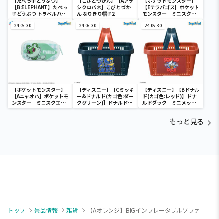
【たべっ子どうぶつ】
【こびとづかん】【Aアラ
【ポケットモンスター】
【B:ELEPHANT】たべっ
シクロバネ】こびとづか
【Eテラパゴス】ポケット
子どうぶつ トラベルハン
ん なりきり帽子2
モンスター ミニスクエ
ガー
アポーチ
24.05.30
24.05.30
24.05.30
【ポケットモンスター】
【ディズニー】【Cミッキ
【ディズニー】【Bドナル
【Aニャオハ】ポケットモ
ー&ドナルド(カゴ色:ダー
ド(カゴ色:レッド)】ドナ
ンスター ミニスクエア
クグリーン)】ドナルドダ
ルドダック ミニメッシ
ポーチ
ック ミニメッシュカゴ
ュカゴ
もっと見る
トップ
景品情報
雑貨
【Aオレンジ】BIGインフレータブルソファ