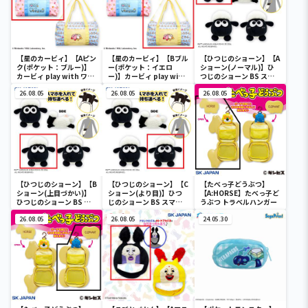
【星のカービィ】【Aピン
【星のカービィ】【Bブル
【ひつじのショーン】【A
ク(ポケット：ブルー)】
ー(ポケット：イエロ
ショーン(ノーマル)】ひ
カービィ play with ワド
ー)】カービィ play with
つじのショーン BS スマ
ルディ ボストンバッグ
ワドルディ ボストンバッ
ホショーンルダー
26.08.05
グ
26.08.05
26.08.05
【ひつじのショーン】【B
【ひつじのショーン】【C
【たべっ子どうぶつ】
ショーン(上目づかい)】
ショーン(より目)】ひつ
【A:HORSE】たべっ子ど
ひつじのショーン BS ス
じのショーン BS スマホ
うぶつ トラベルハンガー
マホショーンルダー
ショーンルダー
26.08.05
26.08.05
24.05.30