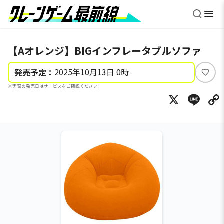
【Aオレンジ】BIGインフレータブルソファ
2025年10月13日 0時
発売予定：
い
※実際の発売日はサービスをご確認ください。
い
X
Li
ね