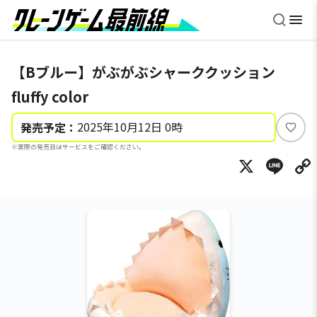
【Bブルー】がぶがぶシャーククッション
fluffy color
2025年10月12日 0時
発売予定：
い
※実際の発売日はサービスをご確認ください。
い
X
Li
ね