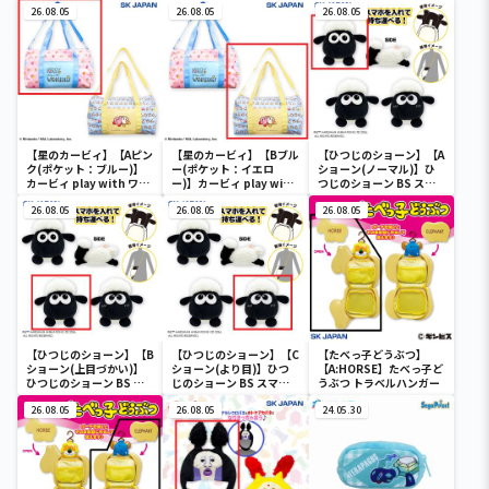
26.08.05
26.08.05
26.08.05
【星のカービィ】【Aピン
【星のカービィ】【Bブル
【ひつじのショーン】【A
ク(ポケット：ブルー)】
ー(ポケット：イエロ
ショーン(ノーマル)】ひ
カービィ play with ワド
ー)】カービィ play with
つじのショーン BS スマ
ルディ ボストンバッグ
ワドルディ ボストンバッ
ホショーンルダー
26.08.05
グ
26.08.05
26.08.05
【ひつじのショーン】【B
【ひつじのショーン】【C
【たべっ子どうぶつ】
ショーン(上目づかい)】
ショーン(より目)】ひつ
【A:HORSE】たべっ子ど
ひつじのショーン BS ス
じのショーン BS スマホ
うぶつ トラベルハンガー
マホショーンルダー
ショーンルダー
26.08.05
26.08.05
24.05.30