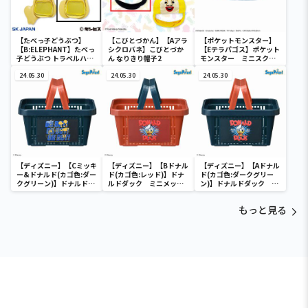
【たべっ子どうぶつ】
【こびとづかん】【Aアラ
【ポケットモンスター】
【B:ELEPHANT】たべっ
シクロバネ】こびとづか
【Eテラパゴス】ポケット
子どうぶつ トラベルハン
ん なりきり帽子2
モンスター ミニスクエ
ガー
アポーチ
24.05.30
24.05.30
24.05.30
【ディズニー】【Cミッキ
【ディズニー】【Bドナル
【ディズニー】【Aドナル
ー&ドナルド(カゴ色:ダー
ド(カゴ色:レッド)】ドナ
ド(カゴ色:ダークグリー
クグリーン)】ドナルドダ
ルドダック ミニメッシ
ン)】ドナルドダック ミ
ック ミニメッシュカゴ
ュカゴ
ニメッシュカゴ
もっと見る