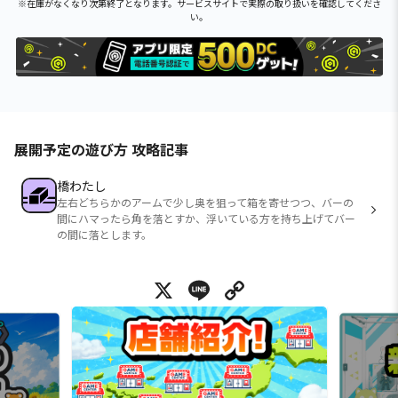
※在庫がなくなり次第終了となります。サービスサイトで実際の取り扱いを確認してくださ
い。
展開予定の遊び方 攻略記事
橋わたし
左右どちらかのアームで少し奥を狙って箱を寄せつつ、バーの
間にハマったら角を落とすか、浮いている方を持ち上げてバー
の間に落とします。
X
Line
Copy Link