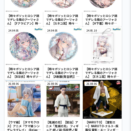
【時々ボソッとロシア語
【時々ボソッとロシア語
【時々ボソッとロシア語
でデレる隣のアーリャさ
でデレる隣のアーリャさ
でデレる隣のアーリャさ
ん】【Fアラビアン】時々
ん】【Gネコ耳】時々ボ
ん】【H下着】時々ボソ
ボソッとロシア語でデレ
ソッとロシア語でデレる
ッとロシア語でデレる隣
る隣のアーリャさん ホ
24.04.05
隣のアーリャさん ホロ
24.04.05
のアーリャさん ホログ
24.05.10
ログラム缶バッジ
グラム缶バッジ
ラム缶バッジ
【時々ボソッとロシア語
【時々ボソッとロシア語
【時々ボソッとロシア語
でデレる隣のアーリャさ
でデレる隣のアーリャさ
でデレる隣のアーリャさ
ん】【B浴衣】時々ボソッ
ん】【A制服(青空柄)】
ん】【Eネコ耳】時々ボソ
とロシア語でデレる隣の
時々ボソッとロシア語で
ッとロシア語でデレる隣
アーリャさん ホログラ
26.08.06
デレる隣のアーリャさ
26.08.06
のアーリャさん スタン
26.08.06
ム缶バッジ
ん ホログラム缶バッジ
ド付クリアキーチェーン
（EX）
【ウマ娘】【タマモクロ
【鬼滅の刃】【狛治】ア
【NARUTO】【雷影エ
ス】アニメ『ウマ娘 シン
ニメ「鬼滅の刃」 フィギ
ー】NARUTO-ナルト- 疾
デレラグレイ』 -Relax
ュア-絆ノ装-伍拾壱ノ型
風伝 雷影・エー フィギュ