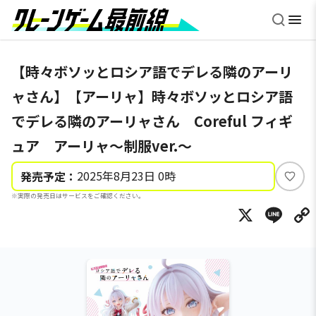
【時々ボソッとロシア語でデレる隣のアーリ
ャさん】【アーリャ】時々ボソッとロシア語
でデレる隣のアーリャさん Coreful フィギ
ュア アーリャ～制服ver.～
2025年8月23日 0時
発売予定：
い
※実際の発売日はサービスをご確認ください。
い
X
Li
ね