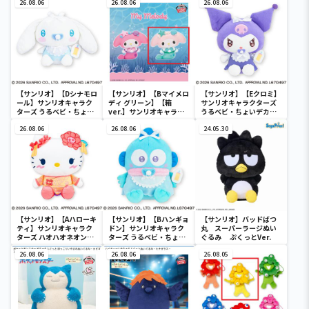
26.08.06
26.08.06
26.08.06
【サンリオ】【Dシナモロ
【サンリオ】【Bマイメロ
【サンリオ】【Eクロミ】
ール】サンリオキャラク
ディ グリーン】【箱
サンリオキャラクターズ
ターズ うるベビ・ちょい
ver.】サンリオキャラク
うるベビ・ちょいデカド
デカドール
ターズ おおきな
ール
26.08.06
SOFVIMATES～マイメロ
26.08.06
24.05.30
ディ マーメイドver. ～
【サンリオ】【Aハローキ
【サンリオ】【Bハンギョ
【サンリオ】バッドばつ
ティ】サンリオキャラク
ドン】サンリオキャラク
丸 スーパーラージぬい
ターズ ハオハオネオンタ
ターズ うるベビ・ちょい
ぐるみ ぷくっとVer.
ウンドールBIGタイプ1
デカドール
26.08.06
26.08.06
26.08.05