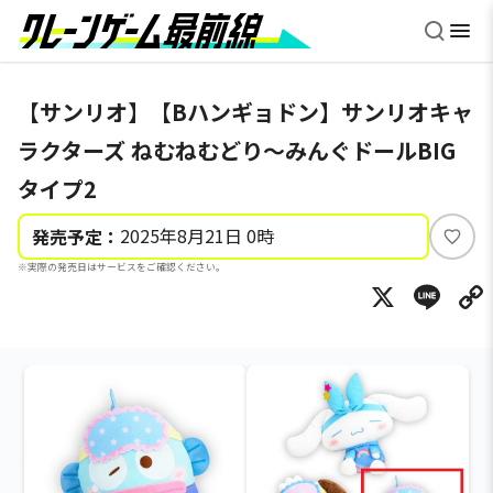
【サンリオ】【Bハンギョドン】サンリオキャ
ラクターズ ねむねむどり～みんぐドールBIG
タイプ2
2025年8月21日 0時
発売予定：
い
※実際の発売日はサービスをご確認ください。
い
X
Li
ね