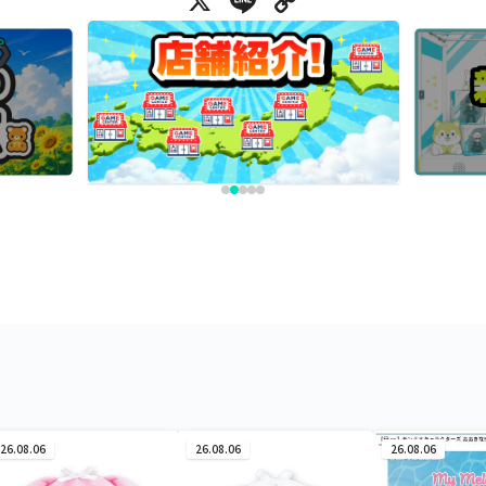
X
Line
Copy Link
26.08.06
26.08.06
26.08.06