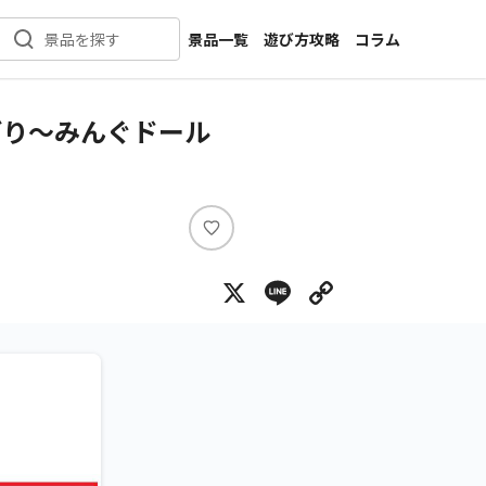
景品一覧
遊び方攻略
コラム
景品を探す
新着景品
インタビュー
カテゴリ一覧
ニュース
どり～みんぐドール
作品名一覧
店舗
メーカー一覧
開発
攻略
い
プライズ
い
X
Line
Copy Lin
ね
イベント
キャラ特集