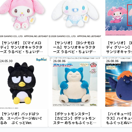
【サンリオ】【Cマイメロ
【サンリオ】【Dシナモロ
【サンリオ】【
ディ】サンリオキャラクタ
ール】サンリオキャラクタ
ディ グリーン】【
ーズ うるベビ・ちょいデカ
ーズ うるベビ・ちょいデカ
サンリオキャラ
ドール
ドール
おきなSOFVIM
イメロディ マーメ
24.05.30
26.08.06
26.08.06
～
【サンリオ】バッドばつ
【ポケットモンスター】
【ハイキュー!!
丸 スーパーラージぬいぐ
【カビゴン】ポケットモン
ラス】ハイキュー
るみ ぷくっとVer.
スター めちゃもふぐっと
もふぐっとぬい
ほっこりいやされぬいぐる
ナガラス～
み～カビゴン～