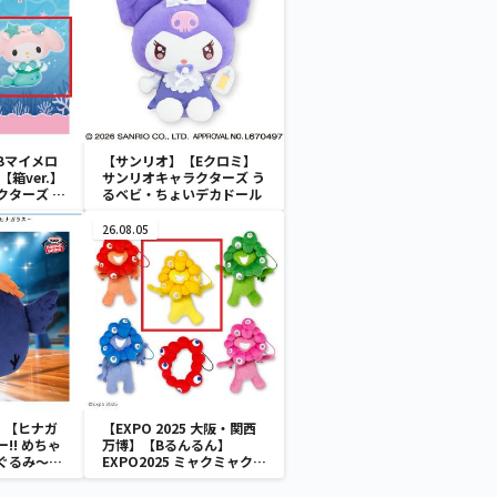
Bマイメロ
【サンリオ】【Eクロミ】
箱ver.】
サンリオキャラクターズ う
クターズ お
るベビ・ちょいデカドール
ATES～マ
イドver.
26.08.05
】【ヒナガ
【EXPO 2025 大阪・関西
!! めちゃ
万博】【Bるんるん】
ぐるみ～ヒ
EXPO2025 ミャクミャク
カラフルゴム紐付きぬいぐ
るみ