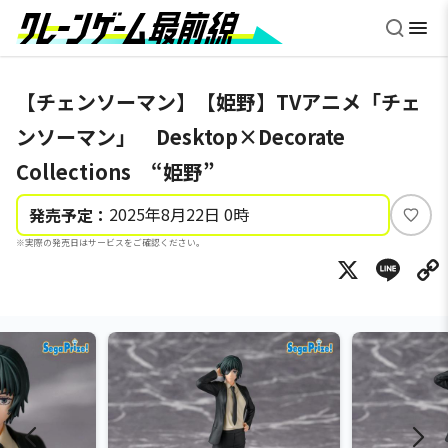
【チェンソーマン】【姫野】TVアニメ「チェ
ンソーマン」 Desktop×Decorate
Collections “姫野”
2025年8月22日 0時
発売予定：
い
※実際の発売日はサービスをご確認ください。
い
X
Li
ね