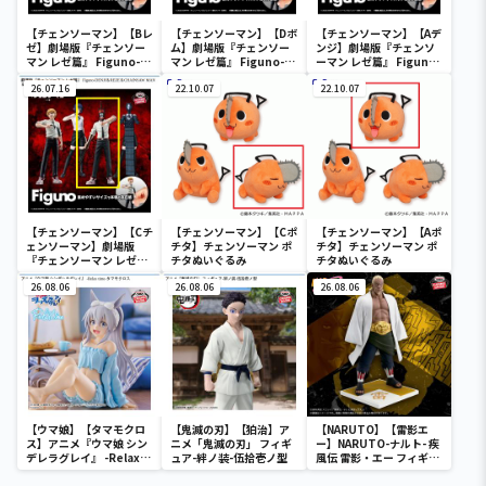
【チェンソーマン】【Bレ
【チェンソーマン】【Dボ
【チェンソーマン】【Aデ
ゼ】劇場版『チェンソー
ム】劇場版『チェンソー
ンジ】劇場版『チェンソ
マン レゼ篇』 Figuno-
マン レゼ篇』 Figuno-
ーマン レゼ篇』 Figuno-
DENJI＆REZE＆
DENJI＆REZE＆
DENJI＆REZE＆
CHAINSAW MAN＆
26.07.16
CHAINSAW MAN＆
22.10.07
CHAINSAW MAN＆
22.10.07
BOMB-
BOMB-
BOMB-
【チェンソーマン】【Cチ
【チェンソーマン】【Cポ
【チェンソーマン】【Aポ
ェンソーマン】劇場版
チタ】チェンソーマン ポ
チタ】チェンソーマン ポ
『チェンソーマン レゼ
チタぬいぐるみ
チタぬいぐるみ
篇』 Figuno-DENJI＆
REZE＆CHAINSAW MAN
26.08.06
26.08.06
26.08.06
＆BOMB-
【ウマ娘】【タマモクロ
【鬼滅の刃】【狛治】ア
【NARUTO】【雷影エ
ス】アニメ『ウマ娘 シン
ニメ「鬼滅の刃」 フィギ
ー】NARUTO-ナルト- 疾
デレラグレイ』 -Relax
ュア-絆ノ装-伍拾壱ノ型
風伝 雷影・エー フィギュ
time-タマモクロス
ア～五影集結…!!～