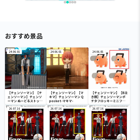
おすすめ景品
24.06.01
24.06.01
24.06.05
【チェンソーマン】【チ
【チェンソーマン】【マ
【チェンソーマン】【B泣
ェンソーマン】チェンソ
キマ】チェンソーマン Q
き顔】チェンソーマンポ
ーマン ぬーどるストッパ
posket-マキマ-
チタフロッキーミニフィ
ーフィギュアーチェンソ
ギュア
ーマンー
26.07.16
26.07.16
26.07.16