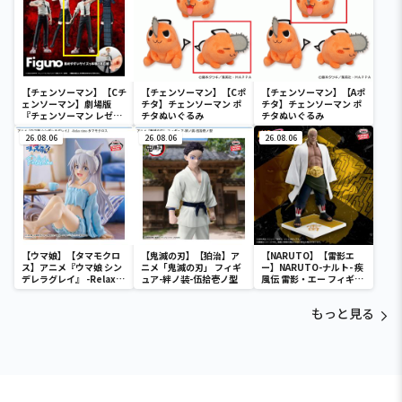
【チェンソーマン】【Cチ
【チェンソーマン】【Cポ
【チェンソーマン】【Aポ
ェンソーマン】劇場版
チタ】チェンソーマン ポ
チタ】チェンソーマン ポ
『チェンソーマン レゼ
チタぬいぐるみ
チタぬいぐるみ
篇』 Figuno-DENJI＆
REZE＆CHAINSAW MAN
26.08.06
26.08.06
26.08.06
＆BOMB-
【ウマ娘】【タマモクロ
【鬼滅の刃】【狛治】ア
【NARUTO】【雷影エ
ス】アニメ『ウマ娘 シン
ニメ「鬼滅の刃」 フィギ
ー】NARUTO-ナルト- 疾
デレラグレイ』 -Relax
ュア-絆ノ装-伍拾壱ノ型
風伝 雷影・エー フィギュ
time-タマモクロス
ア～五影集結…!!～
もっと見る