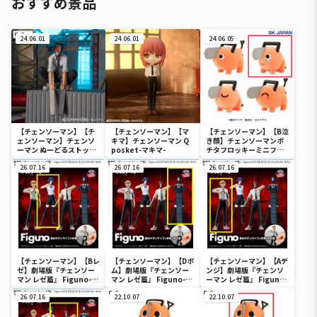
おすすめ景品
24.06.01
24.06.01
24.06.05
【チェンソーマン】【チ
【チェンソーマン】【マ
【チェンソーマン】【B泣
ェンソーマン】チェンソ
キマ】チェンソーマン Q
き顔】チェンソーマンポ
ーマン ぬーどるストッパ
posket-マキマ-
チタフロッキーミニフィ
ーフィギュアーチェンソ
ギュア
ーマンー
26.07.16
26.07.16
26.07.16
【チェンソーマン】【Bレ
【チェンソーマン】【Dボ
【チェンソーマン】【Aデ
ゼ】劇場版『チェンソー
ム】劇場版『チェンソー
ンジ】劇場版『チェンソ
マン レゼ篇』 Figuno-
マン レゼ篇』 Figuno-
ーマン レゼ篇』 Figuno-
DENJI＆REZE＆
DENJI＆REZE＆
DENJI＆REZE＆
CHAINSAW MAN＆
26.07.16
CHAINSAW MAN＆
22.10.07
CHAINSAW MAN＆
22.10.07
BOMB-
BOMB-
BOMB-