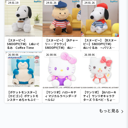
24.01.19
24.01.26
24.01.26
【スヌーピー】
【スヌーピー】【Aチャー
【スヌーピー】【Bスヌー
SNOOPY(TM) Lぬいぐ
リー・ブラウン】
ピー】SNOOPY(TM)
るみ Coffee Time
SNOOPY(TM) ぬいぐ
ぬいぐるみ ～パリスタ
るみ ～パリスタイル～
イル～
26.08.06
26.08.06
26.08.06
【ポケットモンスター】
【サンリオ】ハローキテ
【サンリオ】【Aハローキ
【カビゴン】ポケットモ
ィ マジカルラベンダード
ティ】サンリオキャラク
ンスター めちゃもふぐっ
ールGJ
ターズ うるベビ・ちょい
と ほっこりいやされぬい
デカドール
ぐるみ～カビゴン～
もっと見る