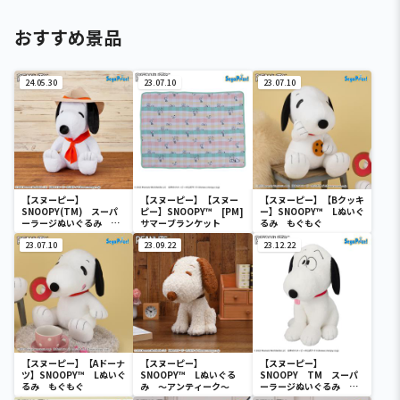
おすすめ景品
24.05.30
23.07.10
23.07.10
【スヌーピー】
【スヌーピー】【スヌー
【スヌーピー】【Bクッキ
SNOOPY(TM) スーパ
ピー】SNOOPY™ [PM]
ー】SNOOPY™ Lぬいぐ
ーラージぬいぐるみ ビ
サマーブランケット
るみ もぐもぐ
ーグル・スカウト
23.07.10
23.09.22
23.12.22
【スヌーピー】【Aドーナ
【スヌーピー】
【スヌーピー】
ツ】SNOOPY™ Lぬいぐ
SNOOPY™ Lぬいぐる
SNOOPY TM スーパ
るみ もぐもぐ
み ～アンティーク～
ーラージぬいぐるみ ～
FACE～