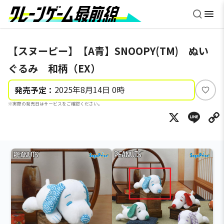
【スヌーピー】【A青】SNOOPY(TM) ぬい
ぐるみ 和柄（EX）
2025年8月14日 0時
発売予定：
い
※実際の発売日はサービスをご確認ください。
い
X
Li
ね