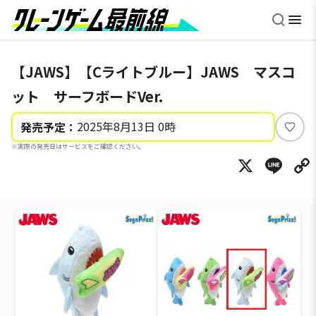
【JAWS】【Cライトブルー】JAWS マスコ
ット サーフボードVer.
2025年8月13日 0時
発売予定：
い
※実際の発売日はサービスをご確認ください。
い
X
Li
ね