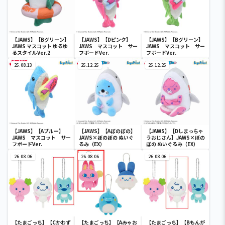
【JAWS】【Bグリーン】
【JAWS】【Dピンク】
【JAWS】【Bグリーン】
JAWS マスコット ゆるゆ
JAWS マスコット サー
JAWS マスコット サー
るスタイルVer.2
フボードVer.
フボードVer.
25.08.13
25.12.25
25.12.25
【JAWS】【Aブルー】
【JAWS】【Aぼのぼの】
【JAWS】【Dしまっちゃ
JAWS マスコット サー
JAWS×ぼのぼの ぬいぐ
うおじさん】JAWS×ぼの
フボードVer.
るみ（EX）
ぼの ぬいぐるみ（EX）
26.08.06
26.08.06
26.08.06
【たまごっち】【Cかわず
【たまごっち】【Aみゃお
【たまごっち】【Bもんが