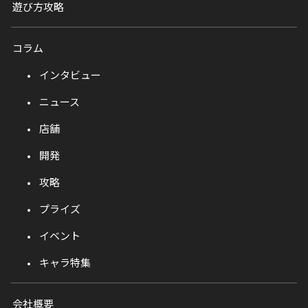
遊び方攻略
コラム
インタビュー
ニュース
店舗
開発
攻略
プライズ
イベント
キャラ特集
会社概要