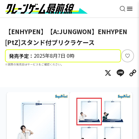
【ENHYPEN】【A:JUNGWON】ENHYPEN
[PtZ]スタンド付プリクラケース
2025年8月7日 0時
発売予定：
い
※実際の発売日はサービスをご確認ください。
い
X
Li
ね