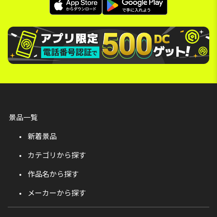
景品一覧
新着景品
カテゴリから探す
作品名から探す
メーカーから探す