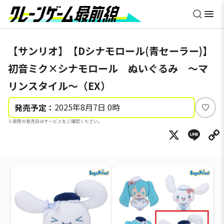
【サンリオ】【Dシナモロール(青セーラー)】
初音ミク×シナモロール ぬいぐるみ ～マ
リンスタイル～（EX）
2025年8月7日 0時
発売予定：
い
※実際の発売日はサービスをご確認ください。
い
X
Li
ね