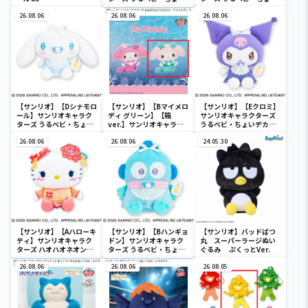
デカドール
デカドール
26.08.06
26.08.06
26.08.06
【サンリオ】【Dシナモロ
【サンリオ】【Bマイメロ
【サンリオ】【Eクロミ】
ール】サンリオキャラク
ディ グリーン】【箱
サンリオキャラクターズ
ターズ うるベビ・ちょい
ver.】サンリオキャラク
うるベビ・ちょいデカド
デカドール
ターズ おおきな
ール
26.08.06
SOFVIMATES～マイメロ
26.08.06
24.05.30
ディ マーメイドver. ～
【サンリオ】【Aハローキ
【サンリオ】【Bハンギョ
【サンリオ】バッドばつ
ティ】サンリオキャラク
ドン】サンリオキャラク
丸 スーパーラージぬい
ターズ ハオハオネオンタ
ターズ うるベビ・ちょい
ぐるみ ぷくっとVer.
ウンドールBIGタイプ1
デカドール
26.08.06
26.08.06
26.08.05