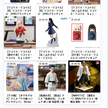
【リコリス・リコイル】
【リコリス・リコイル】
【リコリス・リコイル】
【B】リコリス・リコイ
【A】リコリス・リコイ
【井ノ上たきな】リコリ
ル [PM]ブランケット
ル [PM]ブランケット
ス・リコイル ちょこの
せ [PM]フィギュア“井
23.02.17
23.03.30
ノ上たきな”
23.04.28
【リコリス・リコイル】
【リコリス・リコイル】
【リコリス・リコイル】
【錦木千束】リコリス・
【井ノ上たきな】リコリ
【A千束】リコリス・リコ
リコイル ちょこのせ
ス・リコイル
イル ひっかけフィギュア
[PM]フィギュア“錦木千
Luminasta “井ノ上た
束”
26.08.06
きな”
26.08.06
26.08.06
【ウマ娘】【タマモクロ
【鬼滅の刃】【狛治】ア
【NARUTO】【雷影エ
ス】アニメ『ウマ娘 シン
ニメ「鬼滅の刃」 フィギ
ー】NARUTO-ナルト- 疾
デレラグレイ』 -Relax
ュア-絆ノ装-伍拾壱ノ型
風伝 雷影・エー フィギュ
time-タマモクロス
ア～五影集結…!!～