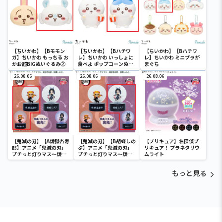
【ちいかわ】【Bモモン
【ちいかわ】【Bハチワ
【ちいかわ】【Bハチワ
ガ】ちいかわ もっちる お
レ】ちいかわ いっしょに
レ】ちいかわ ミニプラが
かお超BIGぬいぐるみ②
食べよ ポップコーンぬい
まぐち
ぐるみ
26.08.06
26.08.06
26.08.06
【鬼滅の刃】【A煉獄杏寿
【鬼滅の刃】【B胡蝶しの
【プリキュア】名探偵プ
郎】アニメ「鬼滅の刃」
ぶ】アニメ「鬼滅の刃」
リキュア！ プラネタリウ
プチっと灯りマス～煉獄
プチっと灯りマス～煉獄
ムライト
杏寿郎・胡蝶しのぶ～
杏寿郎・胡蝶しのぶ～
もっと見る