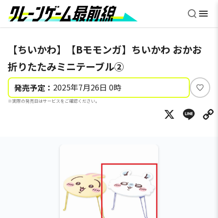
【ちいかわ】【Bモモンガ】ちいかわ おかお
折りたたみミニテーブル②
2025年7月26日 0時
発売予定：
い
※実際の発売日はサービスをご確認ください。
い
X
Li
ね