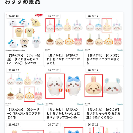
おすすめ景品
24.06.01
26.07.17
26.07.17
【ちいかわ】【セット配
【ちいかわ】【Aちいか
【ちいかわ】【Cうさぎ】
送】【Eくりまんじゅう
わ】ちいかわ ミニプラが
ちいかわ ミニプラがまぐ
(ノーマル)】ちいかわ イ
まぐち
ち
ンテリアミニフィギュア
４
26.07.17
26.07.17
26.07.17
【ちいかわ】【Gシーサ
【ちいかわ】【Aちいか
【ちいかわ】【Aうさぎ】
ー】ちいかわ ミニプラが
わ】ちいかわ いっしょに
ちいかわ もっちる おかお
まぐち
食べよ ポップコーンぬい
超BIGぬいぐるみ②
ぐるみ
26.07.17
26.07.17
26.07.17