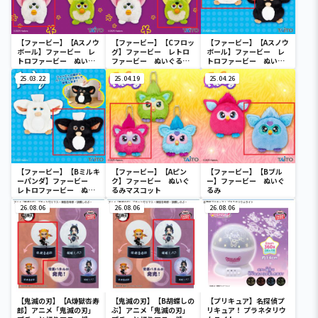
【ファービー】【Aスノウ
【ファービー】【Cフロッ
【ファービー】【Aスノウ
ボール】ファービー レ
グ】ファービー レトロ
ボール】ファービー レ
トロファービー ぬいぐ
ファービー ぬいぐるみ
トロファービー ぬいぐ
るみマスコット
マスコット
るみロールペーパーホル
25.03.22
25.04.19
ダー
25.04.26
【ファービー】【Bミルキ
【ファービー】【Aピン
【ファービー】【Bブル
ーパンダ】ファービー
ク】ファービー ぬいぐ
ー】ファービー ぬいぐ
レトロファービー ぬい
るみマスコット
るみ
ぐるみロールペーパーホ
ルダー
26.08.06
26.08.06
26.08.06
【鬼滅の刃】【A煉獄杏寿
【鬼滅の刃】【B胡蝶しの
【プリキュア】名探偵プ
郎】アニメ「鬼滅の刃」
ぶ】アニメ「鬼滅の刃」
リキュア！ プラネタリウ