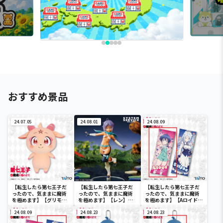
おすすめ景品
24.07.05
24.08.01
24.08.09
【転生したら第七王子だ
【転生したら第七王子だ
【転生したら第七王子だ
ったので、気ままに魔術
ったので、気ままに魔術
ったので、気ままに魔術
を極めます】【グリモ】
を極めます】【レン】転
を極めます】【Aロイド】
転生したら第七王子だっ
生したら第七王子だった
転生したら第七王子だっ
たので、気ままに魔術を
24.08.09
ので､気ままに魔術を極め
24.08.23
たので、気ままに魔術を
24.08.23
極めます 特大サイズぬ
ます Vivitフィギュア レ
極めます ロングクッシ